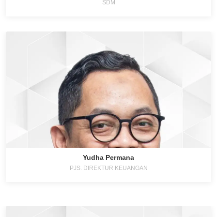
SDM
Yudha Permana
PJS. DIREKTUR KEUANGAN